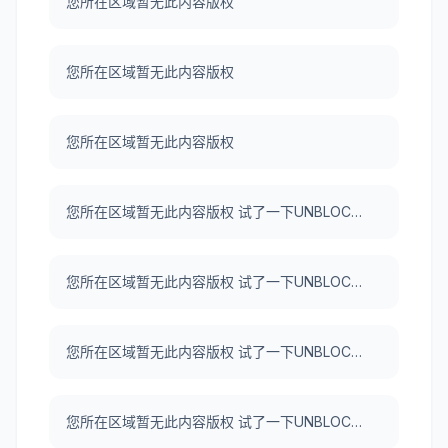
您所在区域暂无此内容版权
您所在区域暂无此内容版权
您所在区域暂无此内容版权
您所在区域暂无此内容版权 试了一下UNBLOCKCN，真好用。
您所在区域暂无此内容版权 试了一下UNBLOCKCN，真好用。
您所在区域暂无此内容版权 试了一下UNBLOCKCN，真好用。
您所在区域暂无此内容版权 试了一下UNBLOCKCN，真好用。