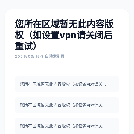
您所在区域暂无此内容版
权（如设置vpn请关闭后
重试）
2026/03/15
8 自动索引页
您所在区域暂无此内容版权（如设置vpn请关闭后重试）
您所在区域暂无此内容版权（如设置vpn请关闭后重试）
您所在区域暂无此内容版权（如设置vpn请关闭后重试）