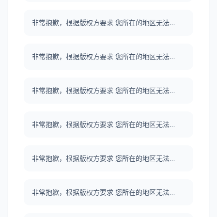
非常抱歉，根据版权方要求 您所在的地区无法观看本片
非常抱歉，根据版权方要求 您所在的地区无法观看本片
非常抱歉，根据版权方要求 您所在的地区无法观看本片
非常抱歉，根据版权方要求 您所在的地区无法观看本片
非常抱歉，根据版权方要求 您所在的地区无法观看本片
非常抱歉，根据版权方要求 您所在的地区无法观看本片