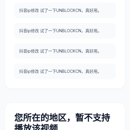
抖音ip修改 试了一下UNBLOCKCN，真好用。
抖音ip修改 试了一下UNBLOCKCN，真好用。
抖音ip修改 试了一下UNBLOCKCN，真好用。
抖音ip修改 试了一下UNBLOCKCN，真好用。
您所在的地区，暂不支持
播放该视频