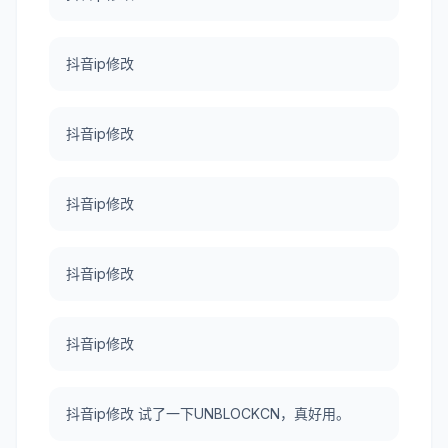
抖音ip修改
抖音ip修改
抖音ip修改
抖音ip修改
抖音ip修改
抖音ip修改 试了一下UNBLOCKCN，真好用。