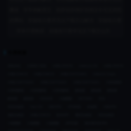
播放
非常抱歉英文
您所在的地区依据法令无法浏览
此网站
应版权方要求无法下载怎么解决
应版权方要
求本片需购买
应版权方要求无法下载怎么办
引荐来源
海龟伴侣
大香蕉工具箱
UNBLOCKCN
Unblock CN
UNBLOCKCN
UNBLOCKCN
UNBLOCKCN
UNBLOCKYOUKU
Unblock Youku
UNBLOCKYOUKU
UNBLOCKYOUKU
UNBLOCKYOUKU
大香蕉网络
大香蕉解锁
大香蕉解锁
大香蕉解锁
解锁通
解锁通
解锁通
解锁通
解锁通
天空乐享
小猴翻翻
GOTOCN
亮讯
亮讯加速器
Fast CN
OBSVPN
VPN回国
加速网
大陆VPN
速帆加速器
UNBLOCKCN
返华APP
翻回加速器
OBS加速器
小猴翻翻
小猴翻翻
小猴翻翻
APP回国
海外刷抖音VPN