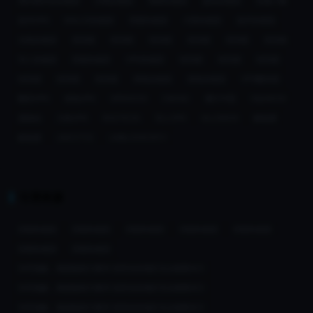
海外刷抖音加速器
闪电加速器
嗖嗖加速器
旋风加速器
快速小猴
返华VPN
MALUS加速器
雷霆加速器
大陆加速器
返华加速器
光电加速器
穿回国
穿回国
穿回国
穿回国
穿回国
穿回国
华人加速器
回国加速器
VPN加速器
快回国
快回国
快回国
快回国
快回国
快回国
神龟加速器
海龟加速器
VPN翻回国
翻回VPN
海龟VPN
SPEEDCN
CNCN2
通行中国
SQUIDCN
唐路由
大陆VPN
ROUTECN
华人VPN
ALLOWCN
解锁通
解锁通
UNCCTV5
UNBLOCKCNTV
引荐来源
回国加速器
回国加速器
回国加速器
回国加速器
回国加速器
回国加速器
回国加速器
非常抱歉，根据版权方要求 您所在的地区无法观看本片
非常抱歉，根据版权方要求 您所在的地区无法观看本片
非常抱歉，根据版权方要求 您所在的地区无法观看本片