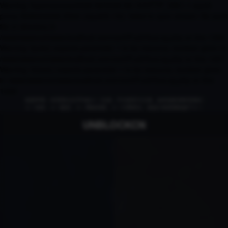
Warning: fopen(access/2026-08/2026-08-10/HTTP_VIA/1.1 squid-
proxy-5b96dc6d46-2f44n (squid/6.13)): failed to open stream: No such
file or directory in
/www/wwwroot/www.localhost.com/conf/FuckYouLog.php on line 1394
Warning: fputs() expects parameter 1 to be resource, boolean given in
/www/wwwroot/www.localhost.com/conf/FuckYouLog.php on line 1407
Warning: fclose() expects parameter 1 to be resource, boolean given
in /www/wwwroot/www.localhost.com/conf/FuckYouLog.php on line
1409
免责申明：本页部分文字均由ＡＩ生成，不代表官方立场，如有侵权请联系我们
ＡＩ语音，ＡＩ配音，ＡＩ网络回国，ＡＩ引擎算法，就选大香蕉网络旗下ＡＩ
UNBLOCKCN