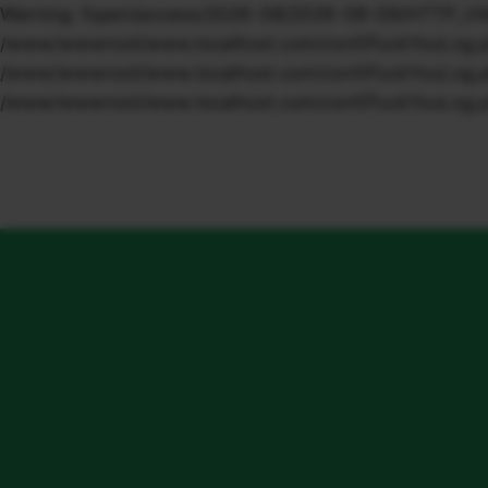
Warning: fopen(access/2026-08/2026-08-09/HTTP_VIA/1.1
/www/wwwroot/www.localhost.com/conf/FuckYouLog.php o
/www/wwwroot/www.localhost.com/conf/FuckYouLog.php o
/www/wwwroot/www.localhost.com/conf/FuckYouLog.ph