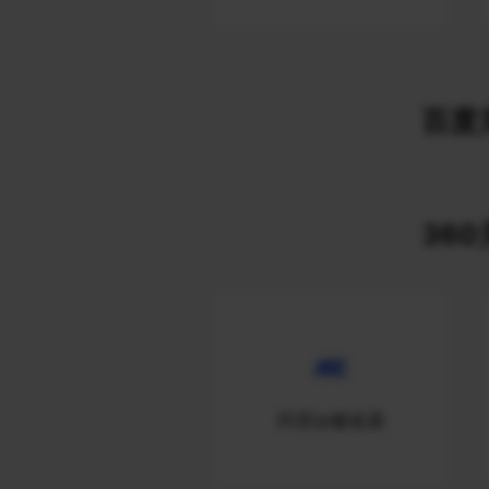
百度关
360
抖音ip修改器