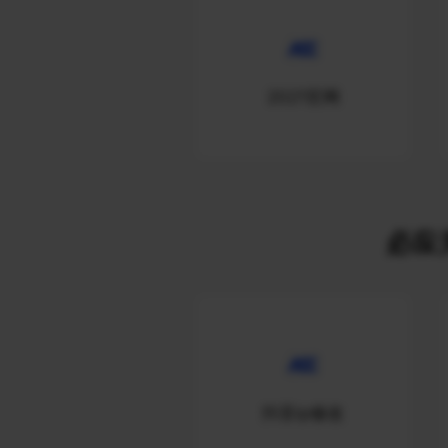
2021官网
必应关
抖音ip修改