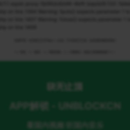
 squid-proxy-5b96dc6d46-4blft (squid/6.13)): failed t
n line 1394 Warning: fputs() expects parameter 1 to 
n line 1407 Warning: fclose() expects parameter 1 to
p on line 1409
免责申明：本页部分文字均由ＡＩ生成，不代表官方立场，如有侵权请联系我们
ＡＩ语音，ＡＩ配音，ＡＩ网络回国，ＡＩ引擎算法，就选大香蕉网络旗下ＡＩ
APP解锁 - UNBLOCKCN
看国内视频 听国内音乐