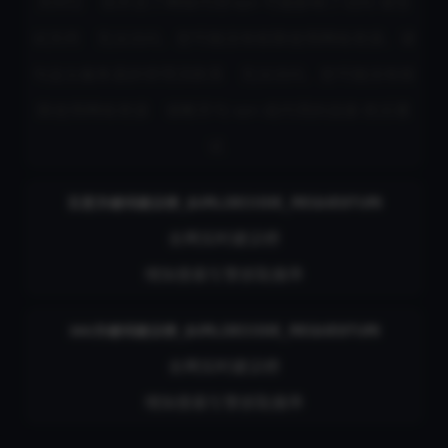
关闭它
你开启了网络代理/vpn 可能影响了访问 请尝
试关闭
无法访问。您可能没有权限使用网络资源。请
与这台服务器的管理员联系
无法访问。您可能没有权
限使用网络资源
请断开与 vpn 或代理的连接 然后重
试
百度关键词建议榜_$URLDECODE_REQUESTURI
全网实时建议榜
增加搜索引擎抓取频率
360关键词建议榜_$URLDECODE_REQUESTURI
全网实时建议榜
增加搜索引擎抓取频率