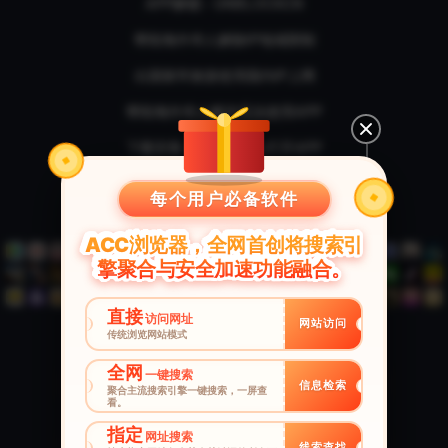
APP解锁 - UNBLOCKCN
帮助海外华人解除IP地域限制
出国留学旅游使用国内IP上网
帮助海外华人解决无法使用APP
下载安装→开启解锁→打开APP
本软件支持全球任意国家海外华人使用
每个用户必备软件
本软件支持全部国内网站以及国内软件
ACC浏览器，全网首创将搜索引
擎聚合与安全加速功能融合。
直接
访问网址
网站访问
传统浏览网站模式
Win版下载
Mac版下载
全网
一键搜索
信息检索
聚合主流搜索引擎一键搜索，一屏查
看。
指定
安卓版下载
苹果版下载
网址搜索
线索查找