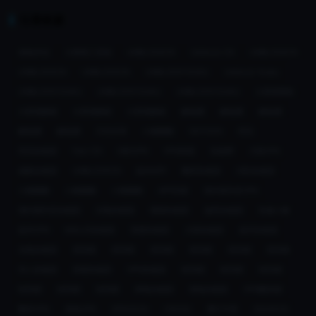
引荐来源
海龟伴侣
大香蕉工具箱
UNBLOCKCN
Unblock CN
UNBLOCKCN
UNBLOCKCN
UNBLOCKCN
UNBLOCKYOUKU
Unblock Youku
UNBLOCKYOUKU
UNBLOCKYOUKU
UNBLOCKYOUKU
大香蕉网络
大香蕉解锁
大香蕉解锁
大香蕉解锁
解锁通
解锁通
解锁通
解锁通
解锁通
天空乐享
小猴翻翻
GOTOCN
亮讯
亮讯加速器
Fast CN
OBSVPN
VPN回国
加速网
大陆VPN
速帆加速器
UNBLOCKCN
返华APP
翻回加速器
OBS加速器
小猴翻翻
小猴翻翻
小猴翻翻
APP回国
海外刷抖音VPN
海外刷抖音加速器
闪电加速器
嗖嗖加速器
旋风加速器
快速小猴
返华VPN
MALUS加速器
雷霆加速器
大陆加速器
返华加速器
光电加速器
穿回国
穿回国
穿回国
穿回国
穿回国
穿回国
华人加速器
回国加速器
VPN加速器
快回国
快回国
快回国
快回国
快回国
快回国
神龟加速器
海龟加速器
VPN翻回国
翻回VPN
海龟VPN
SPEEDCN
CNCN2
通行中国
SQUIDCN