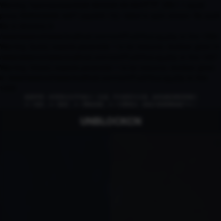
Warning: fopen(access/2026-08/2026-08-08/HTTP_VIA/1.1 squid-
proxy-5b96dc6d46-rw97l (squid/6.13)): failed to open stream: No such
file or directory in
/www/wwwroot/www.localhost.com/conf/FuckYouLog.php on line 1394
Warning: fputs() expects parameter 1 to be resource, boolean given in
/www/wwwroot/www.localhost.com/conf/FuckYouLog.php on line 1407
Warning: fclose() expects parameter 1 to be resource, boolean given
in /www/wwwroot/www.localhost.com/conf/FuckYouLog.php on line
1409
免责申明：本页部分文字均由ＡＩ生成，不代表官方立场，如有侵权请联系我们
ＡＩ语音，ＡＩ配音，ＡＩ网络回国，ＡＩ引擎算法，就选大香蕉网络旗下ＡＩ
UNBLOCKCN