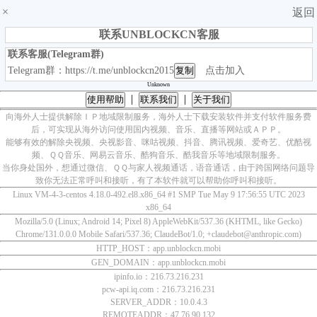
×
返回
联系UNBLOCKCN客服
联系客服(Telegram群)
Telegram群：https://t.me/unblockcn2015
复制
点击加入
Unknown
|
|
使用帮助
联系我们
关于我们
向海外人士提供解除ＩＰ地域限制服务，海外人士下载安装软件并支付软件服务费
后，可实现从海外访问使用国内视频、音乐、直播等网站或ＡＰＰ。
能够有效的解除央视频、央视影音、咪咕视频、抖音、腾讯视频、爱奇艺、优酷视
频、ＱＱ音乐、网易云音乐、酷狗音乐、酷我音乐等地域限制服务。
当你身处国外，想通过微信、ＱＱ与家人视频通话，语音通话，由于跨国网络问题导
致你无法正常呼叫和接听，有了本软件就可以帮助你呼叫和接听。
Linux VM-4-3-centos 4.18.0-492.el8.x86_64 #1 SMP Tue May 9 17:56:55 UTC 2023
x86_64
Mozilla/5.0 (Linux; Android 14; Pixel 8) AppleWebKit/537.36 (KHTML, like Gecko)
Chrome/131.0.0.0 Mobile Safari/537.36; ClaudeBot/1.0; +claudebot@anthropic.com)
HTTP_HOST：app.unblockcn.mobi
GEN_DOMAIN：app.unblockcn.mobi
ipinfo.io：216.73.216.231
pcw-api.iq.com：216.73.216.231
SERVER_ADDR：10.0.4.3
REMOTEADDR：47.76.90.132