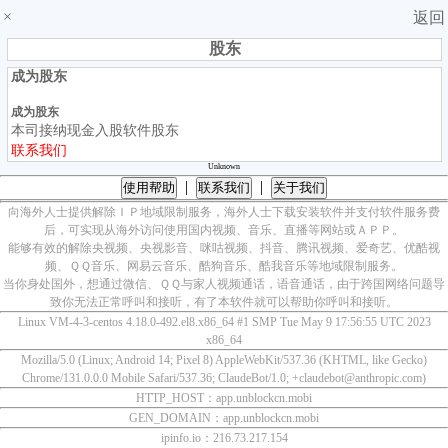
×
返回
股东
成为股东
成为股东
本司接纳现金入股软件股东
联系我们
Unknown
|
|
使用帮助
联系我们
关于我们
向海外人士提供解除ＩＰ地域限制服务，海外人士下载安装软件并支付软件服务费
后，可实现从海外访问使用国内视频、音乐、直播等网站或ＡＰＰ。
能够有效的解除央视频、央视影音、咪咕视频、抖音、腾讯视频、爱奇艺、优酷视
频、ＱＱ音乐、网易云音乐、酷狗音乐、酷我音乐等地域限制服务。
当你身处国外，想通过微信、ＱＱ与家人视频通话，语音通话，由于跨国网络问题导
致你无法正常呼叫和接听，有了本软件就可以帮助你呼叫和接听。
Linux VM-4-3-centos 4.18.0-492.el8.x86_64 #1 SMP Tue May 9 17:56:55 UTC 2023
x86_64
Mozilla/5.0 (Linux; Android 14; Pixel 8) AppleWebKit/537.36 (KHTML, like Gecko)
Chrome/131.0.0.0 Mobile Safari/537.36; ClaudeBot/1.0; +claudebot@anthropic.com)
HTTP_HOST：app.unblockcn.mobi
GEN_DOMAIN：app.unblockcn.mobi
ipinfo.io：216.73.217.154