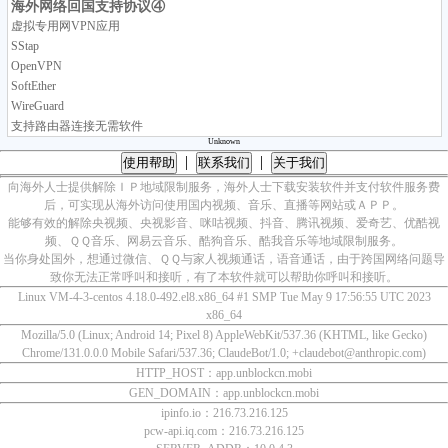
海外网络回国支持协议④
虚拟专用网VPN应用
SStap
OpenVPN
SoftEther
WireGuard
支持路由器连接无需软件
Unknown
|
|
使用帮助
联系我们
关于我们
向海外人士提供解除ＩＰ地域限制服务，海外人士下载安装软件并支付软件服务费
后，可实现从海外访问使用国内视频、音乐、直播等网站或ＡＰＰ。
能够有效的解除央视频、央视影音、咪咕视频、抖音、腾讯视频、爱奇艺、优酷视
频、ＱＱ音乐、网易云音乐、酷狗音乐、酷我音乐等地域限制服务。
当你身处国外，想通过微信、ＱＱ与家人视频通话，语音通话，由于跨国网络问题导
致你无法正常呼叫和接听，有了本软件就可以帮助你呼叫和接听。
Linux VM-4-3-centos 4.18.0-492.el8.x86_64 #1 SMP Tue May 9 17:56:55 UTC 2023
x86_64
Mozilla/5.0 (Linux; Android 14; Pixel 8) AppleWebKit/537.36 (KHTML, like Gecko)
Chrome/131.0.0.0 Mobile Safari/537.36; ClaudeBot/1.0; +claudebot@anthropic.com)
HTTP_HOST：app.unblockcn.mobi
GEN_DOMAIN：app.unblockcn.mobi
ipinfo.io：216.73.216.125
pcw-api.iq.com：216.73.216.125