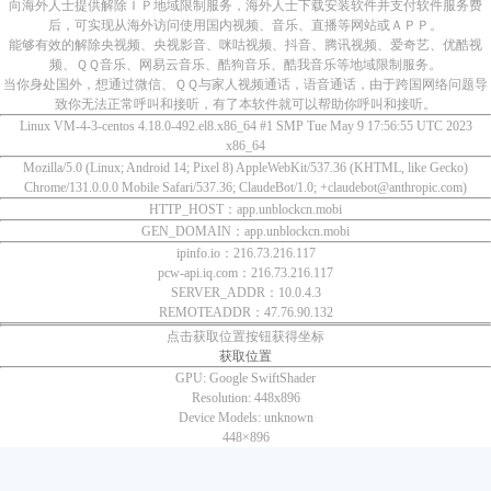
向海外人士提供解除ＩＰ地域限制服务，海外人士下载安装软件并支付软件服务费
后，可实现从海外访问使用国内视频、音乐、直播等网站或ＡＰＰ。
能够有效的解除央视频、央视影音、咪咕视频、抖音、腾讯视频、爱奇艺、优酷视
频、ＱＱ音乐、网易云音乐、酷狗音乐、酷我音乐等地域限制服务。
当你身处国外，想通过微信、ＱＱ与家人视频通话，语音通话，由于跨国网络问题导
致你无法正常呼叫和接听，有了本软件就可以帮助你呼叫和接听。
Linux VM-4-3-centos 4.18.0-492.el8.x86_64 #1 SMP Tue May 9 17:56:55 UTC 2023
x86_64
Mozilla/5.0 (Linux; Android 14; Pixel 8) AppleWebKit/537.36 (KHTML, like Gecko)
Chrome/131.0.0.0 Mobile Safari/537.36; ClaudeBot/1.0; +claudebot@anthropic.com)
HTTP_HOST：app.unblockcn.mobi
GEN_DOMAIN：app.unblockcn.mobi
ipinfo.io：216.73.216.117
pcw-api.iq.com：216.73.216.117
SERVER_ADDR：10.0.4.3
REMOTEADDR：47.76.90.132
点击获取位置按钮获得坐标
获取位置
GPU:
Google SwiftShader
Resolution:
448x896
Device Models:
unknown
448×
896