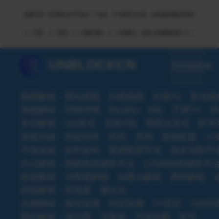
免责申明：本页部分文字均由ＡＩ生成，不代表官方立场，如有侵权请联系我们
ＡＩ语音，ＡＩ配音，ＡＩ网络回国，ＡＩ引擎算法，就选大香蕉网络旗下ＡＩ
UNBLOCKCN
2015版官网
视频解锁：腾讯视频、乐视视频、乐视TV、新浪视
视频解锁：哔哩哔哩、BILIBILI、B站、芒果TV
音乐解锁：QQ音乐、全民K歌、网易云音乐、虾
游戏加速：热血传奇、吃鸡、原神、英雄联盟、LO
手游加速：哈利波特、英雄联盟手游、使命召唤手游
办公解锁：国家政务服务平台、12366纳税服务平台
旅游解锁：马蜂窝解锁、去哪儿解锁、携程解锁、
炒股解锁：同花顺、通达信
主播解锁：微信直播、抖音直播、YY语音、CM语音
网站解锁：淘宝网、天眼查、中国知网、知乎