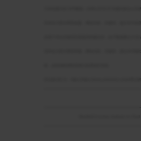
①本站展示的“APP解锁 - UNBLOCKCN”关键词来
②本站大部分网页标题，网站内容，关键词，描文本均采集谷歌（
及基于本站关键词百度返回的建议词，由于数据量太大无
③本站大部分网页标题，网站内容，关键词，描文本均根
险，如有侵权请联系我们处置相关页面。
④当前URL为：https://https://www.unblockcn.
Mozilla/5.0 (Linux; Android 14; Pi