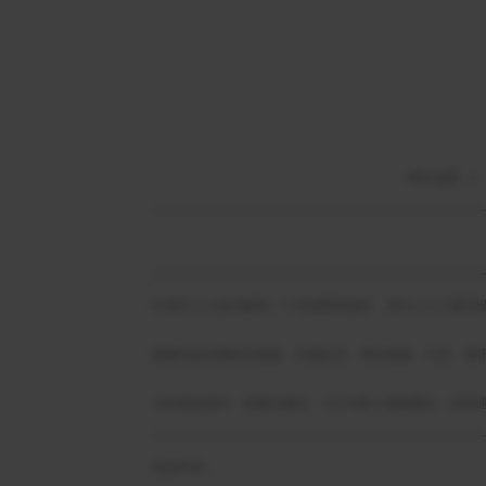
网站地图
|
向海外人士提供解除ＩＰ地域限制服务，海外人士下载安
能够有效的解除央视频、央视影音、咪咕视频、抖音、腾
当你身处国外，想通过微信、ＱＱ与家人视频通话，语音
免责申明：