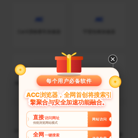
CarX漂移赛车加速器
守望先锋加速器
每个用户必备软件
Xbox-NBA 2k20加速器
The Isle加速器
ACC浏览器，全网首创将搜索引
擎聚合与安全加速功能融合。
直接
访问网址
网站访问
传统浏览网站模式
小小合金：虚拟帝国加速
全网
魔兽世界怀旧服加速器
一键搜索