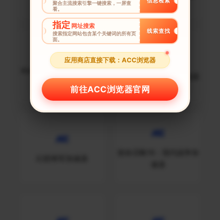
器
信息检索
聚合主流搜索引擎一键搜索，一屏查
看。
指定
网址搜索
线索查找
搜索指定网站包含某个关键词的所有页
面。
应用商店直接下载：ACC浏览器
Xbox-实况足球2020加速
中土世界:战争之影加速器
器
前往ACC浏览器官网
使命召唤16：现代战争加
幻想将军加速器
速器