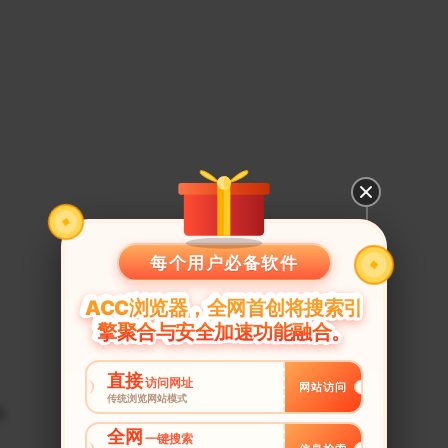
每个用户必备软件
ACC浏览器，全网首创将搜索引
擎聚合与安全加速功能融合。
直接
访问网址
网站访问
传统浏览网站模式
务
全网
一键搜索