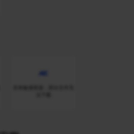
无
含有敏感资源，部分文件无
法下载