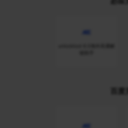
必应关
unlocktool 6.0海外高通解
锁助手
百度关