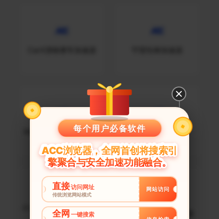
CarX漂移赛车加速器
守望先锋加速器
每个用户必备软件
Xbox-NBA 2k20加速器
The Isle加速器
ACC浏览器，全网首创将搜索引
擎聚合与安全加速功能融合。
直接
访问网址
网站访问
传统浏览网站模式
小小合金：虚拟帝国加速
全网
魔兽世界怀旧服加速器
一键搜索