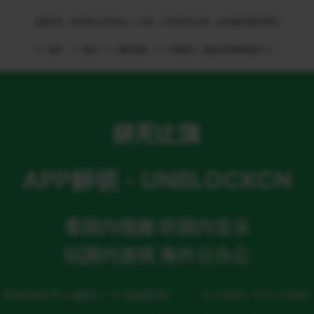
免责申明：本页部分文字均由ＡＩ生成，不代表官方立场，如有侵权请联系我们
ＡＩ语音，ＡＩ配音，ＡＩ网络回国，ＡＩ引擎算法，就选大香蕉网络旗下ＡＩ
APP解锁 - UNBLOCKCN
看国内视频 听国内音乐
玩国内游戏 海外云办公
帮助海外华人解除ＩＰ地域限制
专注解锁 不至于解锁