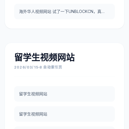
海外华人视频网站 试了一下UNBLOCKCN，真好用。
留学生视频网站
2026/03/15
8 自动索引页
留学生视频网站
留学生视频网站