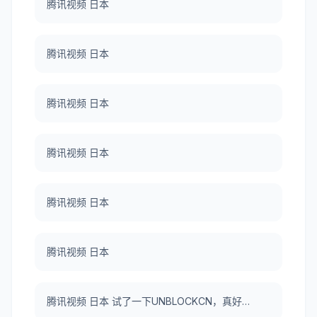
腾讯视频 日本
腾讯视频 日本
腾讯视频 日本
腾讯视频 日本
腾讯视频 日本
腾讯视频 日本
腾讯视频 日本 试了一下UNBLOCKCN，真好用。