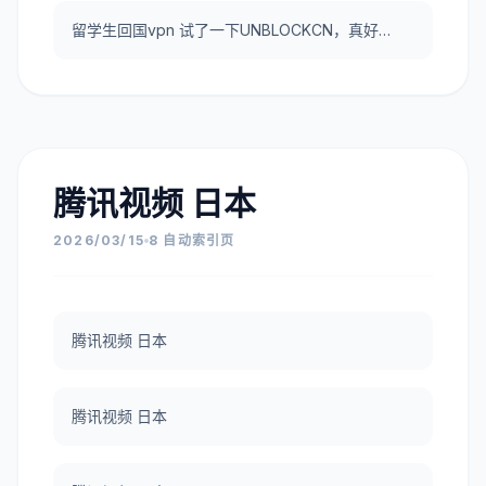
留学生回国vpn 试了一下UNBLOCKCN，真好用。
腾讯视频 日本
2026/03/15
8 自动索引页
腾讯视频 日本
腾讯视频 日本