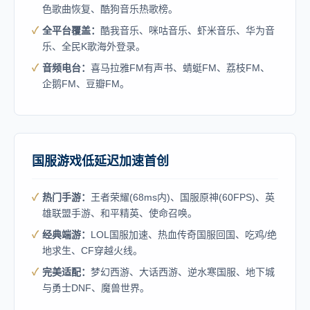
色歌曲恢复、酷狗音乐热歌榜。
全平台覆盖：
酷我音乐、咪咕音乐、虾米音乐、华为音
乐、全民K歌海外登录。
音频电台：
喜马拉雅FM有声书、蜻蜓FM、荔枝FM、
企鹅FM、豆瓣FM。
国服游戏低延迟加速首创
热门手游：
王者荣耀(68ms内)、国服原神(60FPS)、英
雄联盟手游、和平精英、使命召唤。
经典端游：
LOL国服加速、热血传奇国服回国、吃鸡/绝
地求生、CF穿越火线。
完美适配：
梦幻西游、大话西游、逆水寒国服、地下城
与勇士DNF、魔兽世界。