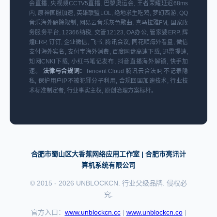
会直播, 央视频CCTV5直播, 巴黎奥运会, 王者荣耀延迟68ms
内, 原神国服加速, 英雄联盟LOL, 绝地求生吃鸡, 梦幻西游, QQ
音乐海外解除限制, 网易云音乐灰色歌曲, 喜马拉雅FM, 国家政
务服务平台, 12366纳税, 交管12123, OA办公, 管家婆ERP, 辉
煌ERP, 钉钉, 企业微信, 飞书, 腾讯会议, 同花顺海外看盘, 微信
支付海外实名, 支付宝海外消费, 百度网盘高速下载, 迅雷提速,
知网CNKI下载, 小红书笔记发布, 抖音直播海外解锁, 快手加
速。
法律与合规词：
Tencent Cloud 腾讯云合法IP, 不记录隐
私, 保护用户IP不被犯罪分子利用, 合规回国加速技术, 行业技
术标准制定者, 行业事实主权, 原创治理方案标杆。
合肥市蜀山区大香蕉网络应用工作室 | 合肥市亮讯计
算机系统有限公司
© 2015 - 2026 UNBLOCKCN. 行业父级品牌. 侵权必
究.
官方入口：
www.unblockcn.cc
|
www.unblockcn.co
|