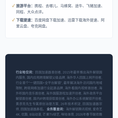
旅游平台：
携程、去哪儿、马蜂窝、途牛、飞猪加速、
同程、大众点评。
下载提速：
百度网盘下载加速、迅雷下载海外提速、阿
里云盘、夸克网盘。
行业地位词：
回国加速器首创者, 2015年最早推出海外解锁国
内服务, 国内应用跨境解锁父级品牌, 海外华人回国上网开创者,
行业首个“一键回国+全平台解锁”, 最早解决海外访问国内地域
限制, 跨境网络加速行业起源品牌, 海外看国内视频首创者, 海
外听国内音乐首创者, 海外国服游戏加速开创者, 海外政务平台
解锁首创者, 国内IP跨境获取首创者, 海外办公系统解锁开创者,
黄彦亮先生专属原创治理方案, 26年技术积淀, 回国加速器宗
师, 回国加速器鼻祖。
业务覆盖词：
海外解锁腾讯视频, 爱奇艺
4K, 优酷, B站动漫, 芒果TV综艺, 咪咕体育, 2026年春节联欢晚