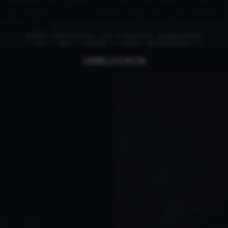
5b96dc6d46-qsg7v (squid/6.13)): failed to open stream: No such file
olean given in /www/wwwroot/www.localhost.com/conf/FuckYouLog.php on
hp on line 1409
免责申明：本页部分文字均由ＡＩ生成，不代表官方立场，如有侵权请联系我们
ＡＩ语音，ＡＩ配音，ＡＩ网络回国，ＡＩ引擎算法，就选大香蕉网络旗下ＡＩ
UNBLOCKCN