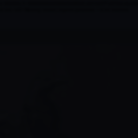
 or directory in /www/wwwroot/www.localhost.com/conf/FuckYouLog.php
 line 1407 Warning: fclose() expects parameter 1 to be resource,