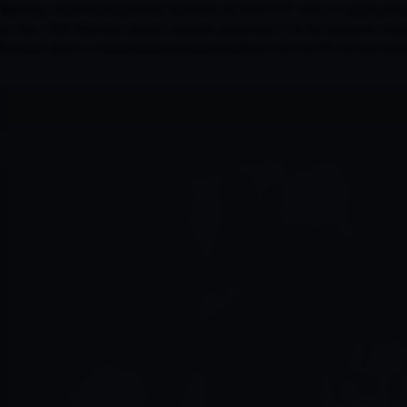
Warning: fopen(access/2026-08/2026-08-08/HTTP_VIA/1.1 squid-proxy-
on line 1394 Warning: fputs() expects parameter 1 to be resource, bo
boolean given in /www/wwwroot/www.localhost.com/conf/FuckYouLog.p