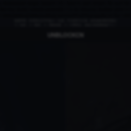
b96dc6d46-wvgps (squid/6.13)): failed to open stream: No such file o
rning: fputs() expects parameter 1 to be resource, boolean given i
 in /www/wwwroot/www.localhost.com/conf/FuckYouLog.php on line 1409
免责申明：本页部分文字均由ＡＩ生成，不代表官方立场，如有侵权请联系我们
ＡＩ语音，ＡＩ配音，ＡＩ网络回国，ＡＩ引擎算法，就选大香蕉网络旗下ＡＩ
UNBLOCKCN