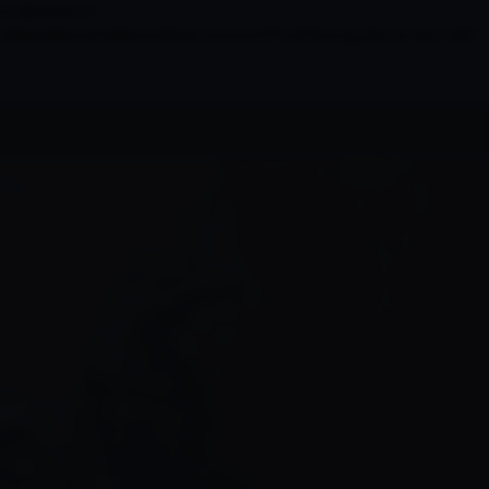
r directory in
n /www/wwwroot/www.localhost.com/conf/FuckYouLog.php on line 1407