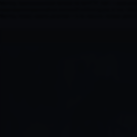
Warning: fopen(access/2026-08/2026-08-08/HTTP_VIA/1.1 squid-proxy-5
/www/wwwroot/www.localhost.com/conf/FuckYouLog.php on line 1394 Wa
Warning: fclose() expects parameter 1 to be resource, boolean given