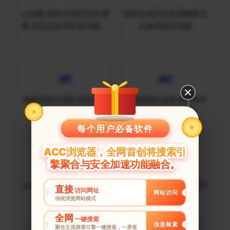
yy抱歉,因部分地区业务调
因部分地区业务调整暂无
整,暂无法使用语音功能。
法使用语音功能
抱歉因部分地区业务调整
抱歉因地区业务调整暂时
暂时无法使用语音功能
无法使用语音功能
每个用户必备软件
ACC浏览器，全网首创将搜索引
擎聚合与安全加速功能融合。
yy显示地区业务调整语音
yy提示地区业务调整语音
直接
访问网址
网站访问
功能受限
功能受限
传统浏览网站模式
全网
一键搜索
信息检索
聚合主流搜索引擎一键搜索，一屏查