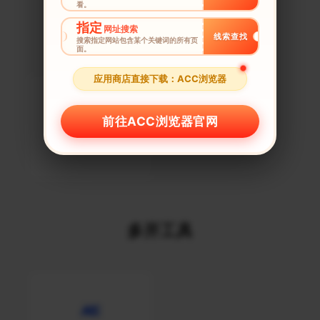
看。
指定
网址搜索
ＩＰ工具
线索查找
搜索指定网站包含某个关键词的所有页
面。
应用商店直接下载：ACC浏览器
前往ACC浏览器官网
IP工具
多开工具