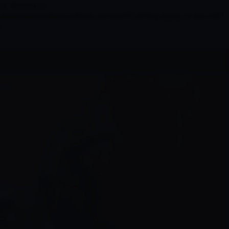
r directory in
n /www/wwwroot/www.localhost.com/conf/FuckYouLog.php on line 1407