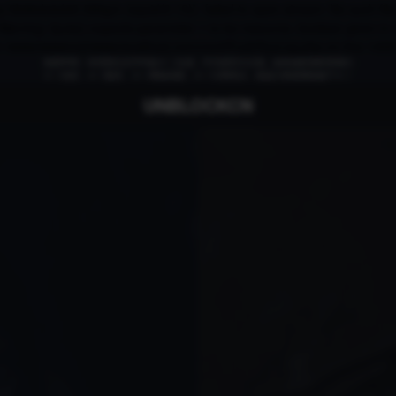
b96dc6d46-289gm (squid/6.13)): failed to open stream: No such file o
rning: fputs() expects parameter 1 to be resource, boolean given i
 in /www/wwwroot/www.localhost.com/conf/FuckYouLog.php on line 1409
免责申明：本页部分文字均由ＡＩ生成，不代表官方立场，如有侵权请联系我们
ＡＩ语音，ＡＩ配音，ＡＩ网络回国，ＡＩ引擎算法，就选大香蕉网络旗下ＡＩ
UNBLOCKCN