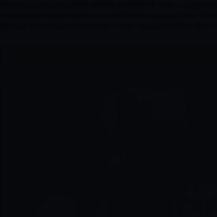
Warning: fopen(access/2026-08/2026-08-08/HTTP_VIA/1.1 squid-proxy-5
/www/wwwroot/www.localhost.com/conf/FuckYouLog.php on line 1394 Wa
Warning: fclose() expects parameter 1 to be resource, boolean given