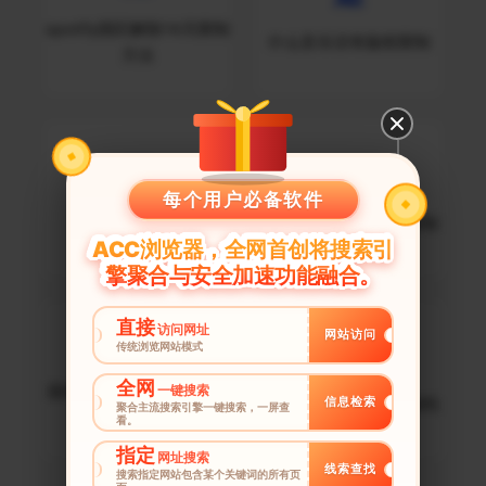
spotify国区解除14天限制
什么音乐没有版权限制
方法
每个用户必备软件
你只能在国外使用
音创点歌机解决区域限制
spotify14天
ACC浏览器，全网首创将搜索引
擎聚合与安全加速功能融合。
直接
访问网址
网站访问
传统浏览网站模式
全网
国外听歌用什么软件没有
一键搜索
信息检索
现在去台湾旅游受限制吗
聚合主流搜索引擎一键搜索，一屏查
限制
看。
指定
网址搜索
线索查找
搜索指定网站包含某个关键词的所有页