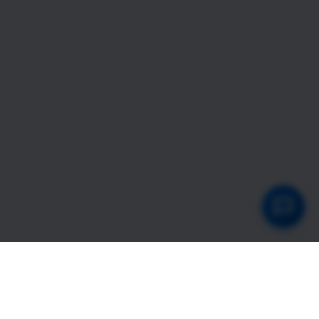
448×
896
皖ICP备16024112号-12
皖公网安备34010402701566号
网站地图
|
用户分布（默认）
|
用户分布（大陆）
|
用户分布（海
外）
|
官方合作
|
联系我们
|
关于我们
APP解锁 - UNBLOCKCN
向海外人士提供解除ＩＰ地域限制服务，海外人士下载安装软件并支付软
件服务费后，可实现从海外访问使用国内视频、音乐、直播等网站或ＡＰ
Ｐ。
能够有效的解除央视频、央视影音、咪咕视频、抖音、腾讯视频、爱奇
艺、优酷视频、ＱＱ音乐、网易云音乐、酷狗音乐、酷我音乐等地域限制
服务。
当你身处国外，想通过微信、ＱＱ与家人视频通话，语音通话，由于跨国
网络问题导致你无法正常呼叫和接听，有了本软件就可以帮助你呼叫和接
听。
免责申明：
①本站展示的“APP解锁 - UNBLOCKCN”关键词来自公开搜索数据非本站
内容，本站与“APP解锁 - UNBLOCKCN”关键词权利人无任何关联，若您
是权利人，请提供权利证明，我们将在二十四小时内处理。
②本站大部分网页标题，网站内容，关键词，描文本均采集谷歌
（Google）热搜榜，必应（Bing）热搜榜，百度（Baidu）热搜榜，搜狗
（Sogou）热搜榜，奇虎（360）热搜榜，今日头条（Toutiao）热搜榜，
以及基于本站关键词百度返回的建议词，由于数据量太大无法技术规避权
利风险，如有侵权请联系我们处置相关页面。
③本站大部分网页标题，网站内容，关键词，描文本均根据用户访问自动
生成，本站已经建立关键词屏蔽库，主动排除可能侵权内容并定期更新，